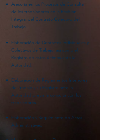
Asesoría en los Procesos de Consulta
de los trabajadores en la Revision
Integral del Contrato Colectivo del
Trabajo.
Elaboración de Contratos Individuales y
Colectivos de Trabajo, así como el
Registro de estos últimos ante la
Autoridad.
Elaboración de Reglamentos Interiores
de Trabajo y su Registro ante la
Autoridad previa la consulta con los
trabajadores.
Elaboración y Seguimiento de Actas
Administrativas.