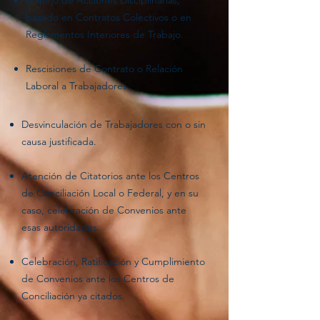
Manejo de Acciones Disciplinarias,
basado en Contratos Colectivos o en
Reglamentos Interiores de Trabajo.
Rescisiones de Contrato o Relación
Laboral a Trabajadores.
Desvinculación de Trabajadores con o sin
causa justificada.
Atención de Citatorios ante los Centros
de Conciliación Local o Federal, y en su
caso, celebración de Convenios ante
esas autoridades.
Celebración, Ratificación y Cumplimiento
de Convenios ante los Centros de
Conciliación ya citados.