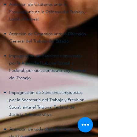
Atención de Citatorios ante la
Procuraduría de la Defensa del Trabajo,
Local o Federal.
Atención de Citatorios ante la Dirección
General del Trabajo del Estado.
Impugnación de Sanciones impuestas
por la Autoridad Laboral Estatal o
Federal, por violaciones a la Ley Federal
del Trabajo.
Impugnación de Sanciones impuestas
por la Secretaria del Trabajo y Previsión
Social, ante el Tribunal Federal de
Justicia Administrativa.
Atención de toda clase de Inspecciones
de Trabajo.