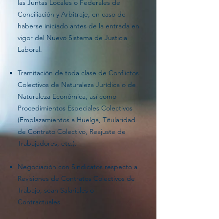
las Juntas Locales o Federales de
Conciliación y Arbitraje, en caso de
haberse iniciado antes de la entrada en
vigor del Nuevo Sistema de Justicia
Laboral.
Tramitación de toda clase de Conflictos
Colectivos de Naturaleza Jurídica o de
Naturaleza Económica, así como
Procedimientos Especiales Colectivos
(Emplazamientos a Huelga, Titularidad
de Contrato Colectivo, Reajuste de
Trabajadores, etc.).
Negociación con Sindicatos respecto a
Revisiones de Contratos Colectivos de
Trabajo, sean Salariales o
Contractuales.